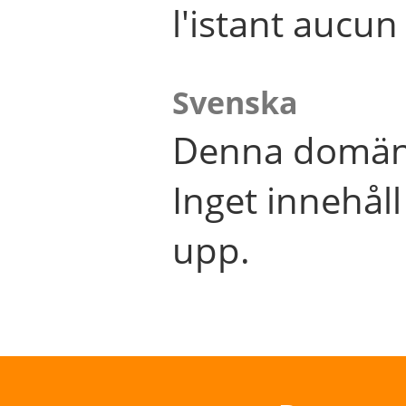
l'istant aucu
Svenska
Denna domän 
Inget innehål
upp.